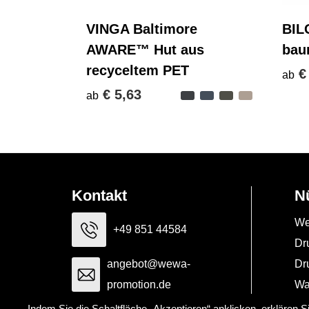
VINGA Baltimore
BIL
AWARE™ Hut aus
bau
recyceltem PET
€
ab
€ 5,63
ab
Kontakt
N
We
+49 851 44584
Dr
angebot@wewa-
Dr
promotion.de
Wa
Indem Sie die Schaltfläche „Akzeptieren“ anklicken, erklären 