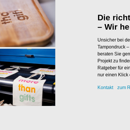
Die rich
– Wir he
Unsicher bei de
Tampondruck – 
beraten Sie ger
Projekt zu find
Ratgeber für ei
nur einen Klick 
Kontak
t
zum R