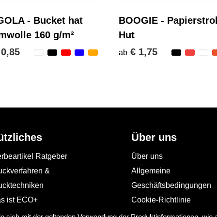
GOLA - Bucket hat
BOOGIE - Papierstro
mwolle 160 g/m²
Hut
 0,85
€ 1,75
ab
ützliches
Über uns
rbeartikel Ratgeber
Über uns
uckverfahren &
Allgemeine
ucktechniken
Geschäftsbedingungen
s ist ECO+
Cookie-Richtlinie
Impressum
Sie sich mit der geltenden Verwendung der Produktinformationen, wie