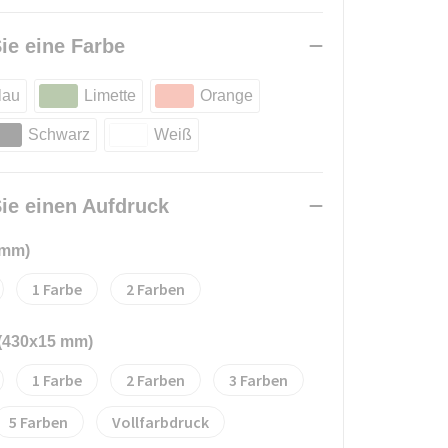
ie eine Farbe
lau
Limette
Orange
Schwarz
Weiß
ie einen Aufdruck
 mm)
1
2
 (430x15 mm)
1
2
3
5
Vollfarbdruck