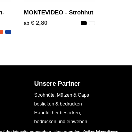
h-
MONTEVIDEO - Strohhut
€ 2,80
ab
Unsere Partner
Strohhüte, Mützen & Caps
besticken & bedrucken
Handtücher besticken,
bedrucken und einweben
Schürzen bedrucken
 auf der Website angegeben, einverstanden.
.
Weitere Informationen