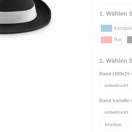
1. Wählen S
Königsb
Rot
2. Wählen S
Band (300x15
unbedruckt
Band transfer
unbedruckt
4