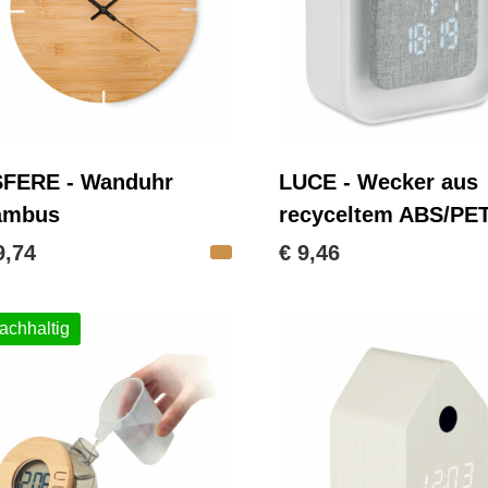
FERE - Wanduhr
LUCE - Wecker aus
ambus
recyceltem ABS/PE
9,74
€ 9,46
achhaltig