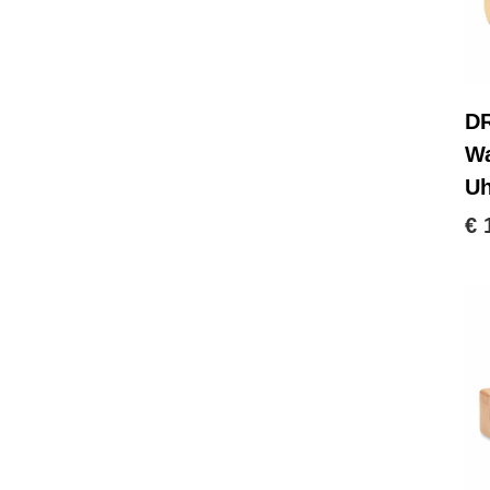
D
Wa
Uh
€ 