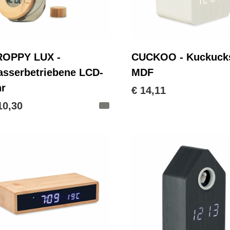
ROPPY LUX -
CUCKOO - Kuckuck
sserbetriebene LCD-
MDF
r
€ 14,11
10,30