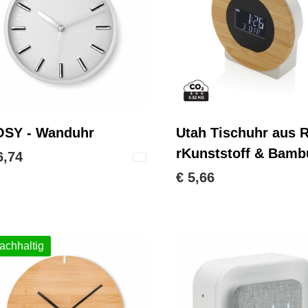
SY - Wanduhr
Utah Tischuhr aus 
rKunststoff & Bamb
6,74
€ 5,66
achhaltig