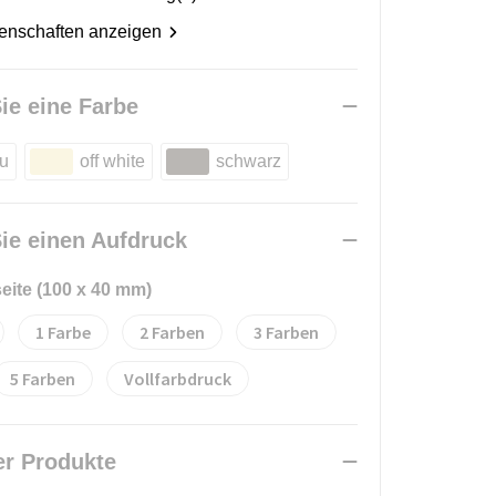
genschaften anzeigen
ie eine Farbe
au
off white
schwarz
ie einen Aufdruck
seite (100 x 40 mm)
1
2
3
5
Vollfarbdruck
er Produkte