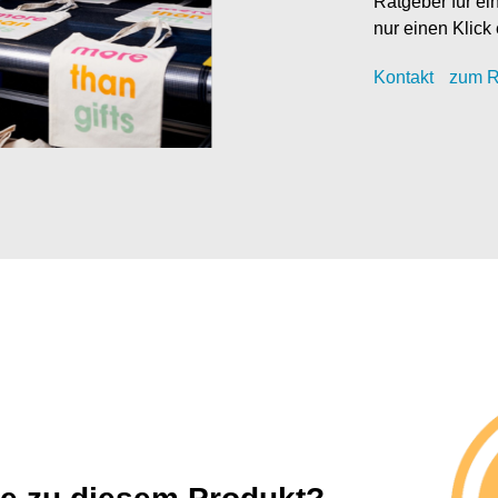
Ratgeber für ei
nur einen Klick 
Kontak
t
zum R