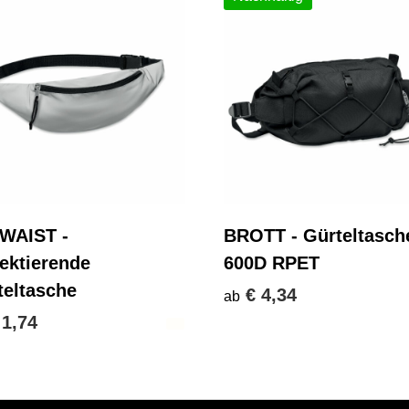
IWAIST -
BROTT - Gürteltasch
lektierende
600D RPET
teltasche
€ 4,34
ab
 1,74