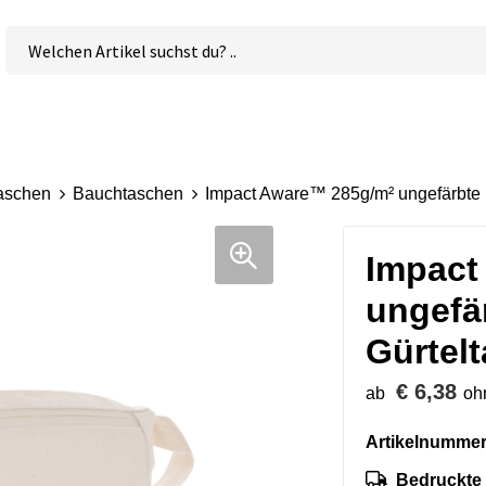
aschen
Bauchtaschen
Impact Aware™ 285g/m² ungefärbte 
Impact
ungefä
Gürtel
€ 6,38
ab
oh
Artikelnummer
Bedruckte 