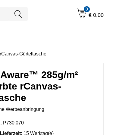
0
€ 0,00
rCanvas-Gürteltasche
 Aware™ 285g/m²
rbte rCanvas-
tasche
ne Werbeanbringung
:
P730.070
Lieferzeit:
15 Werktag(e)