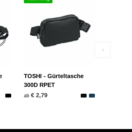
e
TOSHI - Gürteltasche
300D RPET
€ 2,79
ab