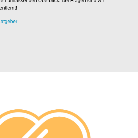
nen umfassenden Überblick. Bei Fragen sind wir
entfernt!
atgeber