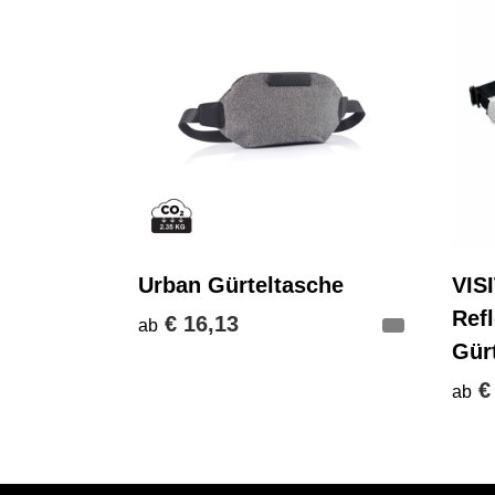
Urban Gürteltasche
VIS
Ref
€ 16,13
ab
Gür
€
ab