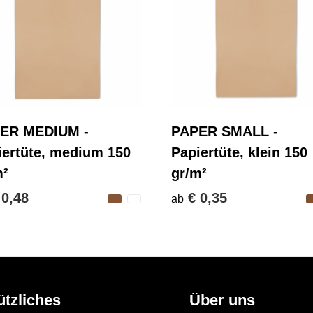
ER MEDIUM -
PAPER SMALL -
iertüte, medium 150
Papiertüte, klein 150
m²
gr/m²
 0,48
€ 0,35
ab
ützliches
Über uns