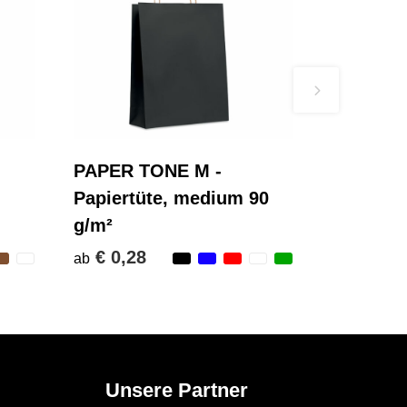
PAPER TONE M -
Papiertüte, medium 90
g/m²
€ 0,28
ab
Unsere Partner