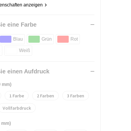
genschaften anzeigen
ie eine Farbe
Blau
Grün
Rot
z
Weiß
ie einen Aufdruck
0 mm)
1
2
3
Vollfarbdruck
0 mm)