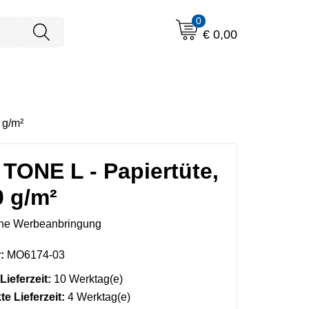
0
€ 0,00
 g/m²
TONE L - Papiertüte,
0 g/m²
ne Werbeanbringung
:
MO6174-03
Lieferzeit:
10 Werktag(e)
e Lieferzeit:
4 Werktag(e)