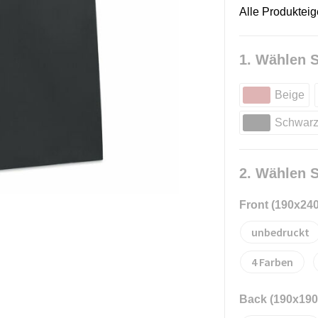
Alle Produktei
1. Wählen S
Beige
Schwar
2. Wählen S
Front (190x24
unbedruckt
4
Back (190x19