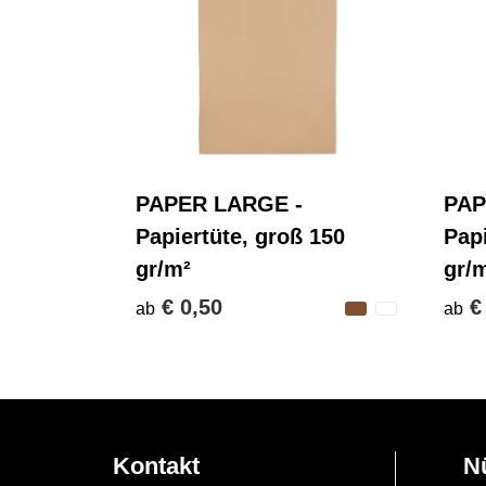
PAPER LARGE -
PAP
Papiertüte, groß 150
Pap
gr/m²
gr/
€ 0,50
€
ab
ab
Kontakt
N