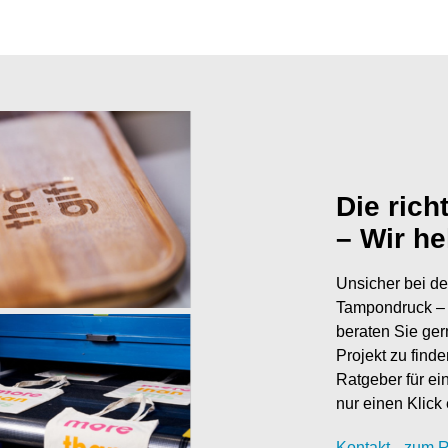
Die rich
– Wir he
Unsicher bei de
Tampondruck – 
beraten Sie ger
Projekt zu find
Ratgeber für ei
nur einen Klick 
Kontak
t
zum R