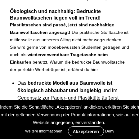
Ökologisch und nachhaltig: Bedruckte
Baumwolltaschen liegen voll im Trend!
Plastiktaschen sind passé, jetzt sind nachhaltige
Baumwolltaschen angesagt!
Die praktische Stofftasche ist
mittlerweile aus unserem Alltag nicht mehr wegzudenken.
Sie wird gerne von modebewussten Studenten getragen und
auch als
wiederverwendbare Tragetasche beim
Einkaufen
benutzt. Warum die bedruckte Baumwolltasche
der perfekte Werbeträger ist, erfährst du hier:
Das
bedruckte Modell aus Baumwolle ist
ökologisch abbaubar und langlebig
und im
Gegensatz zur Papier- und Plastiktüte äußerst
nachhaltig.
Indem Sie die Schaltfläche „Akzeptieren“ anklicken, erklären Sie sich
Die positiven Eigenschaften der Baumwolltasche,
mit der geltenden Verwendung der Produktinformationen, wie auf der
wie
Zuverlässigkeit und Nachhaltigkeit,
werden
Website angegeben, einverstanden.
automatisch auch mit deinem Unternehmen in
.
Weitere Informationen
Deny
Verbindung gebracht.