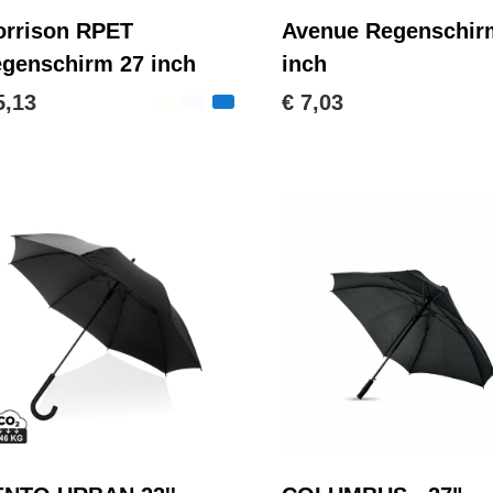
rrison RPET
Avenue Regenschir
genschirm 27 inch
inch
5,13
€ 7,03