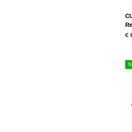
CU
Re
€ 
N