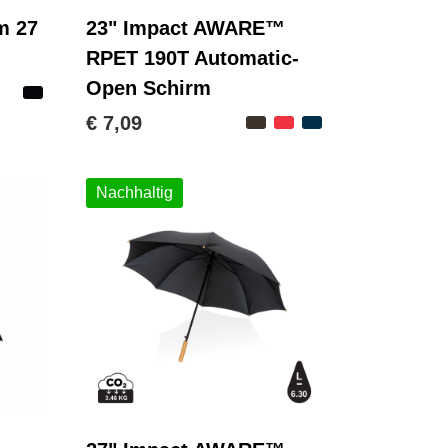
m 27
23" Impact AWARE™
RPET 190T Automatic-
Open Schirm
€ 7,09
Nachhaltig