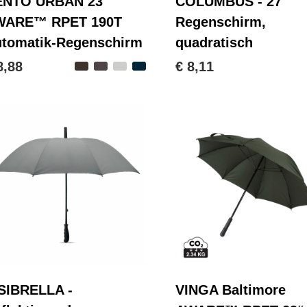
NTO URBAN 23''
COLUMBUS - 27"
WARE™ RPET 190T
Regenschirm,
tomatik-Regenschirm
quadratisch
8,88
€ 8,11
SIBRELLA -
VINGA Baltimore