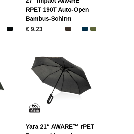
27" Impact AWARE™
RPET 190T Auto-Open
Bambus-Schirm
€ 9,23
Yara 21“ AWARE™ rPET