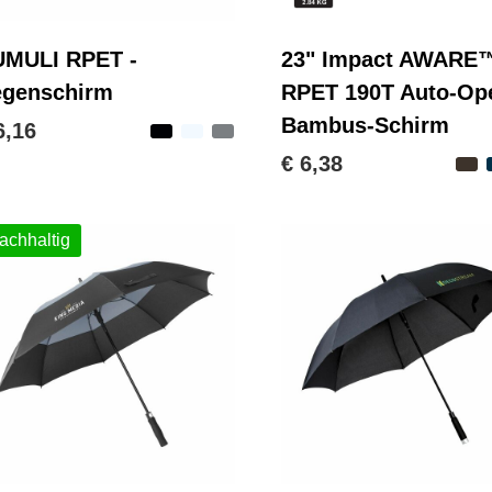
MULI RPET -
23" Impact AWARE
genschirm
RPET 190T Auto-Op
Bambus-Schirm
6,16
€ 6,38
achhaltig