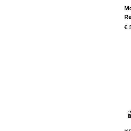
Mo
Re
€ 