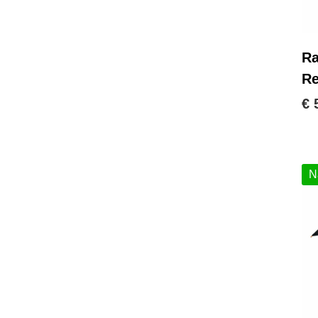
R
Re
€ 
N