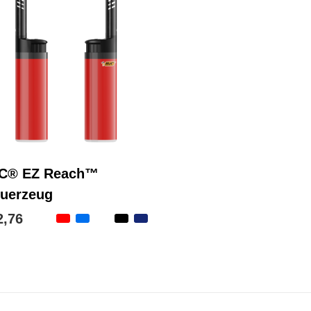
IC® EZ Reach™
uerzeug
2,76