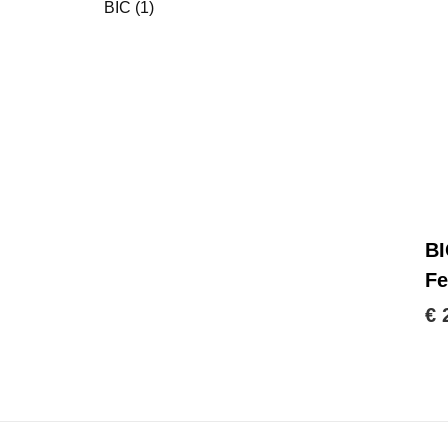
BIC
(1)
B
Fe
€ 