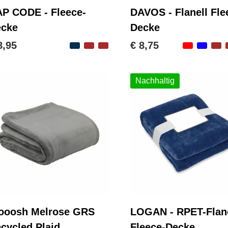
P CODE - Fleece-
DAVOS - Flanell Fle
ecke
Decke
8,95
€ 8,75
Nachhaltig
ooosh Melrose GRS
LOGAN - RPET-Flane
cycled Plaid
Fleece-Decke