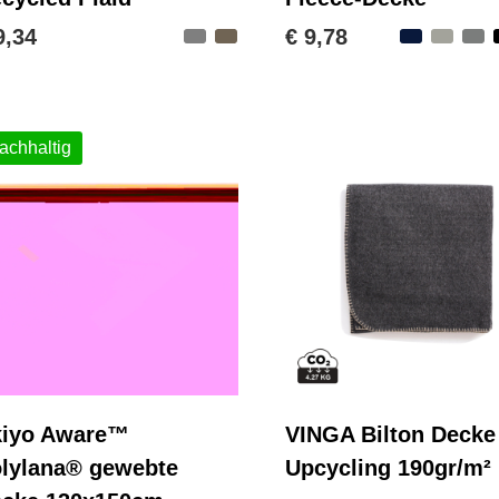
9,34
€ 9,78
achhaltig
kiyo Aware™
VINGA Bilton Decke
lylana® gewebte
Upcycling 190gr/m²