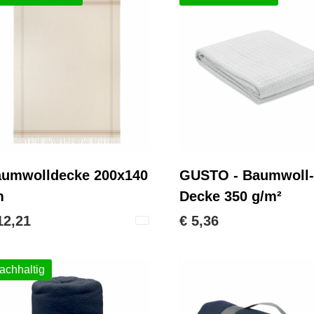
umwolldecke 200x140
GUSTO - Baumwoll-
m
Decke 350 g/m²
12,21
€ 5,36
achhaltig