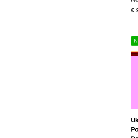
€ 
N
U
Po