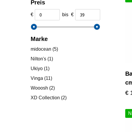
Preis
€
bis
€
Marke
midocean
(5)
Nilton's
(1)
Ukiyo
(1)
Ba
Vinga
(11)
c
Wooosh
(2)
€ 
XD Collection
(2)
N