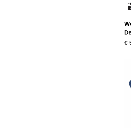
We
D
€ 