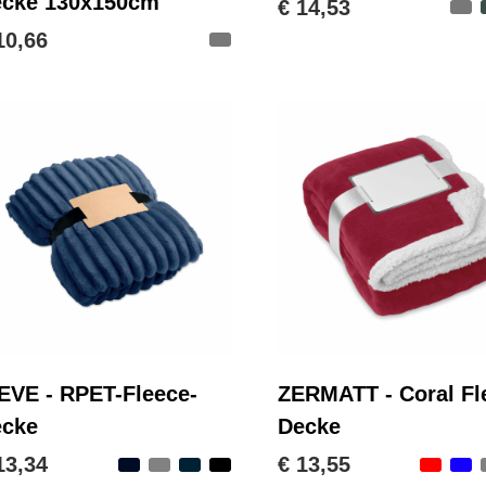
cke 130x150cm
€ 14,53
10,66
EVE - RPET-Fleece-
ZERMATT - Coral Fl
ecke
Decke
13,34
€ 13,55