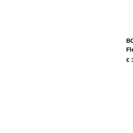
BO
Fl
€ 