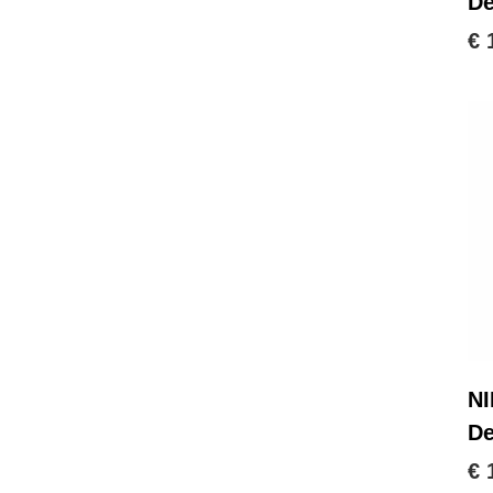
De
€ 
NI
D
€ 