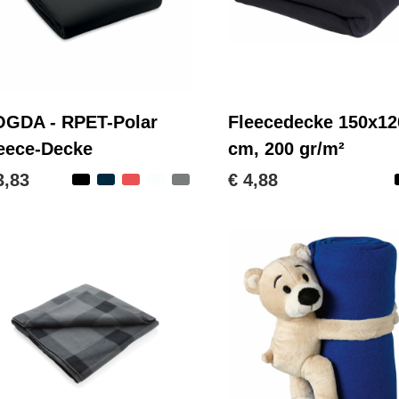
GDA - RPET-Polar
Fleecedecke 150x12
eece-Decke
cm, 200 gr/m²
3,83
€ 4,88