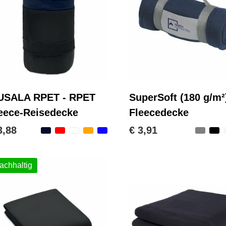
USALA RPET - RPET
SuperSoft (180 g/m²
eece-Reisedecke
Fleecedecke
3,88
€ 3,91
achhaltig