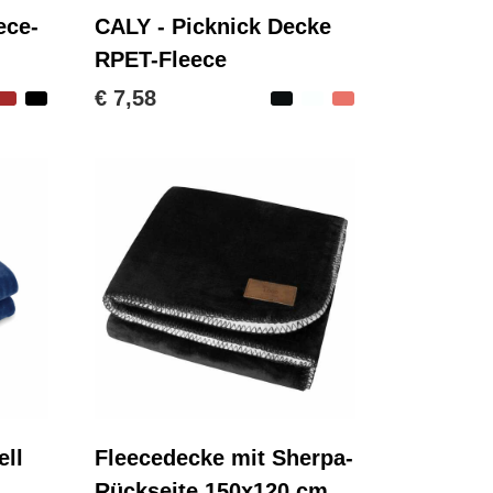
ece-
CALY - Picknick Decke
RPET-Fleece
€ 7,58
ll
Fleecedecke mit Sherpa-
Rückseite 150x120 cm,