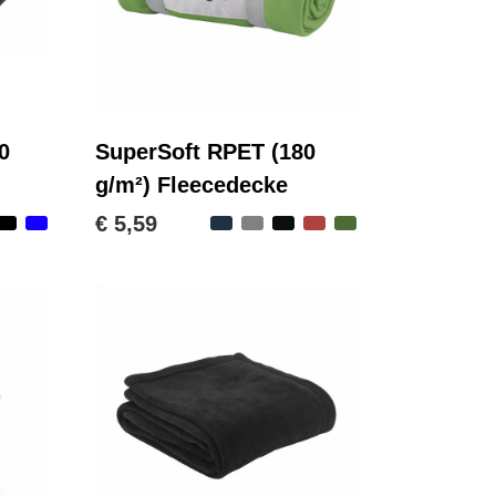
0
SuperSoft RPET (180
g/m²) Fleecedecke
€ 5,59