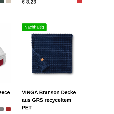
€ 8,23
Nachhaltig
eece
VINGA Branson Decke
aus GRS recyceltem
PET