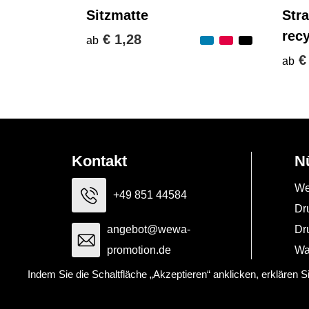
Sitzmatte
Str
rec
€ 1,28
ab
€
ab
Kontakt
N
We
+49 851 44584
Dr
angebot@wewa-
Dr
promotion.de
Wa
Indem Sie die Schaltfläche „Akzeptieren“ anklicken, erklären 