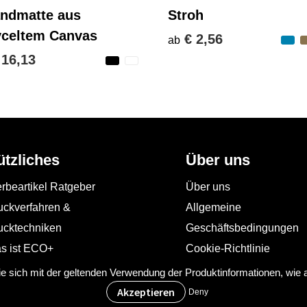
andmatte aus
Stroh
yceltem Canvas
€ 2,56
ab
 16,13
ützliches
Über uns
rbeartikel Ratgeber
Über uns
uckverfahren &
Allgemeine
ucktechniken
Geschäftsbedingungen
s ist ECO+
Cookie-Richtlinie
Impressum
Sie sich mit der geltenden Verwendung der Produktinformationen, wie
Datenschutzerklärung
Deny