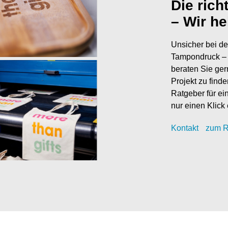
Die rich
– Wir he
Unsicher bei de
Tampondruck – 
beraten Sie ger
Projekt zu find
Ratgeber für ei
nur einen Klick 
Kontak
t
zum R