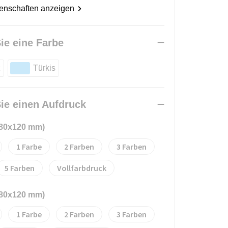
genschaften anzeigen
ie eine Farbe
z
Türkis
ie einen Aufdruck
(80x120 mm)
1
2
3
5
Vollfarbdruck
(80x120 mm)
1
2
3