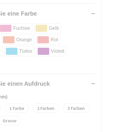
ie eine Farbe
Fuchsie
Gelb
Orange
Rot
z
Türkis
Violett
ie einen Aufdruck
 mm)
1
2
3
Gravur