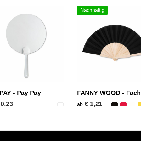
Nachhaltig
PAY - Pay Pay
FANNY WOOD - Fäch
 0,23
€ 1,21
ab