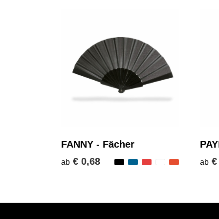
FANNY - Fächer
PAY
€ 0,68
€
ab
ab