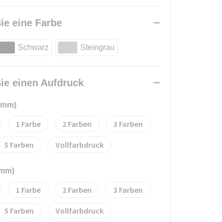
ie eine Farbe
Schwarz
Steingrau
ie einen Aufdruck
 mm)
1
2
3
5
Vollfarbdruck
 mm)
1
2
3
5
Vollfarbdruck