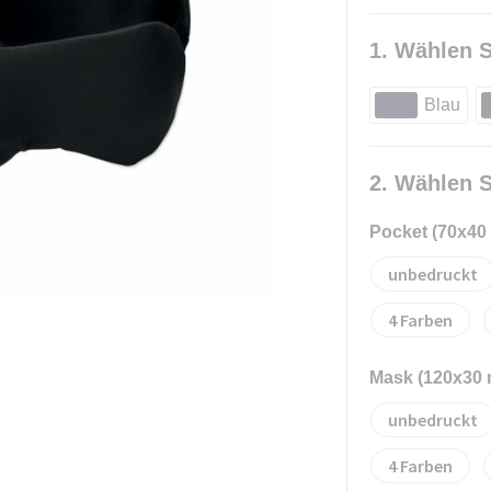
1. Wählen S
Blau
2. Wählen S
Pocket (70x40
unbedruckt
4
Mask (120x30
unbedruckt
4