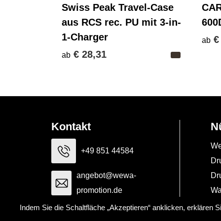
Swiss Peak Travel-Case
CAR
aus RCS rec. PU mit 3-in-
600
1-Charger
€
ab
€ 28,31
ab
Kontakt
N
We
+49 851 44584
Dr
angebot@wewa-
Dr
promotion.de
Wa
Indem Sie die Schaltfläche „Akzeptieren“ anklicken, erklären 