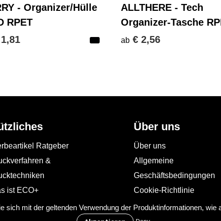
RY - Organizer/Hülle
ALLTHERE - Tech
D RPET
Organizer-Tasche R
 1,81
€ 2,56
ab
ützliches
Über uns
rbeartikel Ratgeber
Über uns
uckverfahren &
Allgemeine
ucktechniken
Geschäftsbedingungen
s ist ECO+
Cookie-Richtlinie
Impressum
Sie sich mit der geltenden Verwendung der Produktinformationen, wie
Datenschutzerklärung