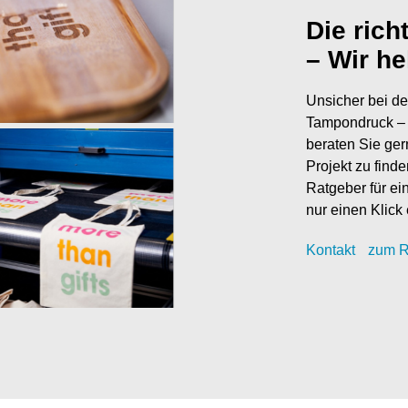
Die rich
– Wir he
Unsicher bei de
Tampondruck – 
beraten Sie ger
Projekt zu find
Ratgeber für ei
nur einen Klick 
Kontak
t
zum R