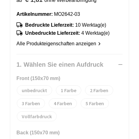
ab
ohne Werbeanbringung
Artikelnummer:
MO2642-03
Bedruckte Lieferzeit:
10 Werktag(e)
Unbedruckte Lieferzeit:
4 Werktag(e)
Alle Produkteigenschaften anzeigen
1. Wählen Sie einen Aufdruck
Front (150x70 mm)
unbedruckt
1
2
3
4
5
Vollfarbdruck
Back (150x70 mm)