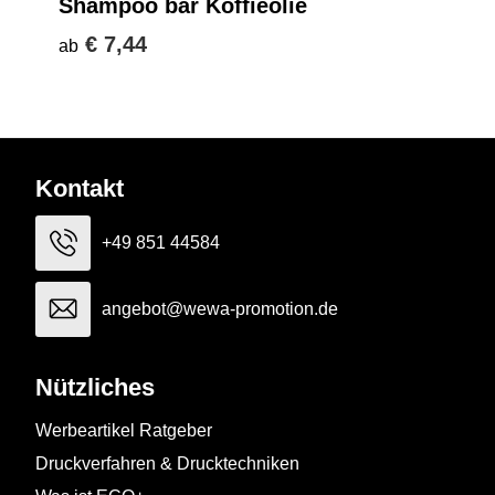
Shampoo bar Koffieolie
€ 7,44
ab
Kontakt
+49 851 44584
angebot@wewa-promotion.de
Nützliches
Werbeartikel Ratgeber
Druckverfahren & Drucktechniken