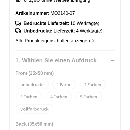
ab
ohne Werbeanbringung
Artikelnummer:
MO2140-07
Bedruckte Lieferzeit:
10 Werktag(e)
Unbedruckte Lieferzeit:
4 Werktag(e)
Alle Produkteigenschaften anzeigen
1. Wählen Sie einen Aufdruck
Front (35x50 mm)
unbedruckt
1
2
3
4
5
Vollfarbdruck
Back (35x50 mm)