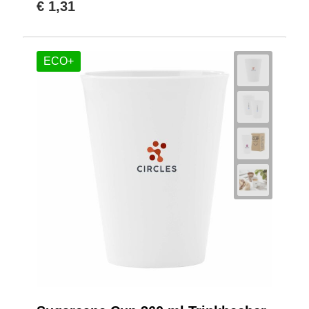
€ 1,31
ECO+