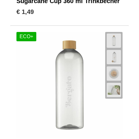
Sugarcane Cup 360 ml Trinkbecher
€ 1,49
ECO+