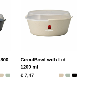
 800
CirculBowl with Lid
1200 ml
€ 7,47