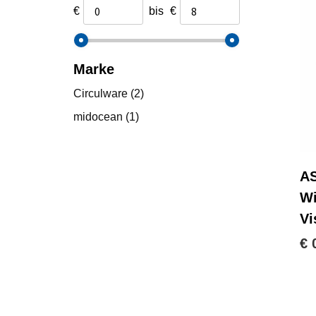
€
bis
€
Marke
Circulware
(2)
midocean
(1)
AS
Wi
Vi
€ 