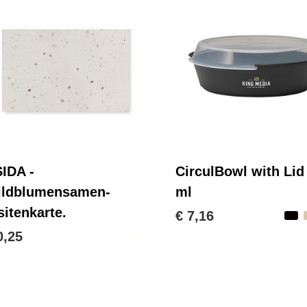
IDA -
CirculBowl with Lid
ldblumensamen-
ml
sitenkarte.
€ 7,16
0,25