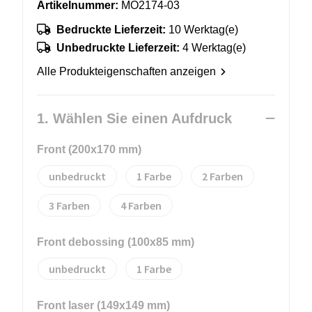
Artikelnummer:
MO2174-03
Bedruckte Lieferzeit:
10 Werktag(e)
Unbedruckte Lieferzeit:
4 Werktag(e)
Alle Produkteigenschaften anzeigen
1. Wählen Sie einen Aufdruck
Front (200x170 mm)
unbedruckt
1
2
3
4
Front debossing (100x85 mm)
unbedruckt
1
Front laser (149x149 mm)