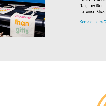
Projekt zu find
Ratgeber für ei
nur einen Klick 
Kontak
t
zum R