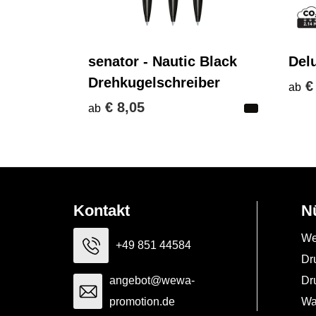
senator - Nautic Black
Del
Drehkugelschreiber
€
ab
€ 8,05
ab
Kontakt
N
We
+49 851 44584
Dr
angebot@wewa-
Dr
promotion.de
Wa