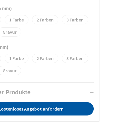
x5 mm)
1
2
3
Gravur
 mm)
1
2
3
Gravur
er Produkte
Kostenloses Angebot anfordern