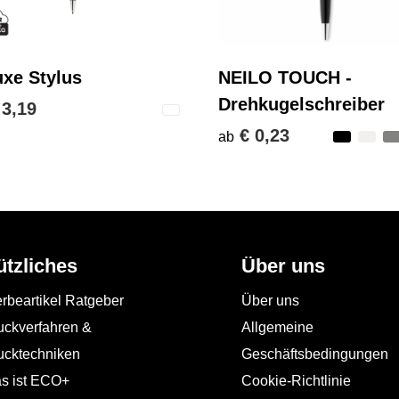
uxe Stylus
NEILO TOUCH -
Drehkugelschreiber
 3,19
€ 0,23
ab
ützliches
Über uns
rbeartikel Ratgeber
Über uns
uckverfahren &
Allgemeine
ucktechniken
Geschäftsbedingungen
s ist ECO+
Cookie-Richtlinie