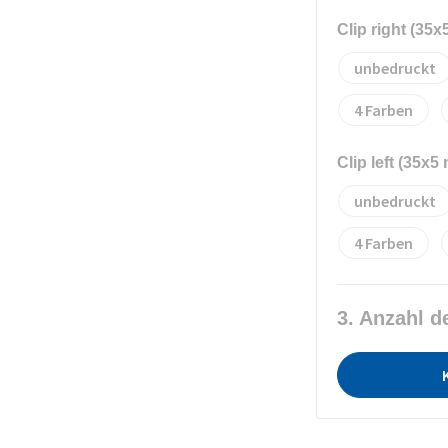
Clip right (35
unbedruckt
4
Clip left (35x5
unbedruckt
4
3. Anzahl d