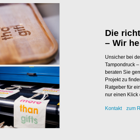
Die rich
– Wir he
Unsicher bei de
Tampondruck – 
beraten Sie ger
Projekt zu find
Ratgeber für ei
nur einen Klick 
Kontak
t
zum R