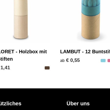
ORET - Holzbox mit
LAMBUT - 12 Buntsti
tiften
€ 0,55
ab
 1,41
ützliches
Über uns