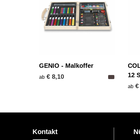
GENIO - Malkoffer
COL
12 S
€ 8,10
ab
€
ab
Kontakt
N