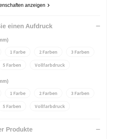
genschaften anzeigen
ie einen Aufdruck
 mm)
1
2
3
5
Vollfarbdruck
 mm)
1
2
3
5
Vollfarbdruck
er Produkte