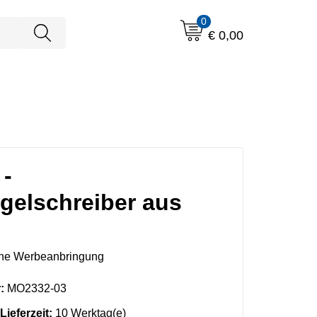
0
€ 0,00
 -
gelschreiber aus
ne Werbeanbringung
:
MO2332-03
Lieferzeit:
10 Werktag(e)