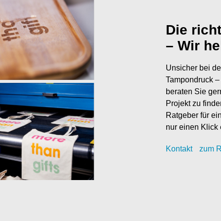
Die rich
– Wir he
Unsicher bei de
Tampondruck – 
beraten Sie ger
Projekt zu find
Ratgeber für ei
nur einen Klick 
Kontak
t
zum R