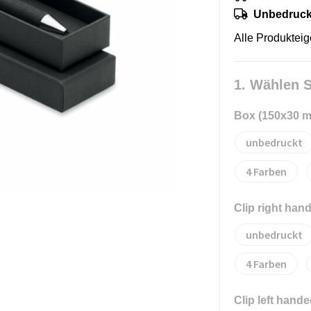
Unbedruckt
Alle Produktei
1. Wählen S
Box (150x30 
unbedruckt
4
Clip right han
unbedruckt
4
Clip left hand