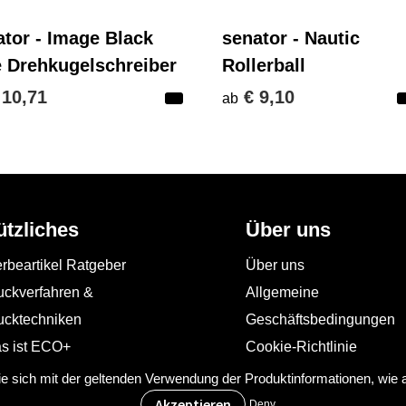
ator - Image Black
senator - Nautic
e Drehkugelschreiber
Rollerball
 10,71
€ 9,10
ab
ützliches
Über uns
rbeartikel Ratgeber
Über uns
uckverfahren &
Allgemeine
ucktechniken
Geschäftsbedingungen
s ist ECO+
Cookie-Richtlinie
Impressum
Sie sich mit der geltenden Verwendung der Produktinformationen, wie
Datenschutzerklärung
Deny