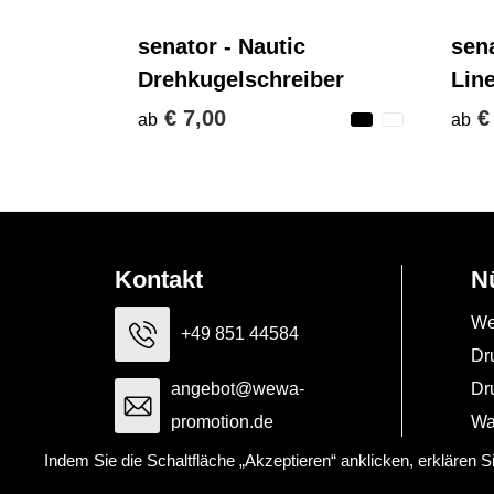
senator - Nautic
sen
Drehkugelschreiber
Lin
€ 7,00
€
ab
ab
Kontakt
N
We
+49 851 44584
Dr
angebot@wewa-
Dr
promotion.de
Wa
Indem Sie die Schaltfläche „Akzeptieren“ anklicken, erklären 