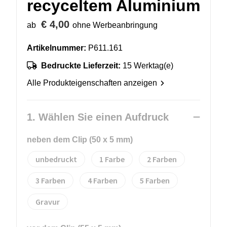
recyceltem Aluminium
€ 4,00
ab
ohne Werbeanbringung
Artikelnummer:
P611.161
Bedruckte Lieferzeit:
15 Werktag(e)
Alle Produkteigenschaften anzeigen
1. Wählen Sie einen Aufdruck
neben dem Clip (50 x 5 mm)
unbedruckt
1
2
3
4
5
Gravur