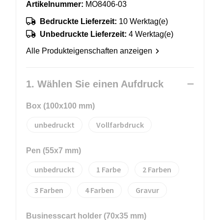
Artikelnummer:
MO8406-03
Bedruckte Lieferzeit:
10 Werktag(e)
Unbedruckte Lieferzeit:
4 Werktag(e)
Alle Produkteigenschaften anzeigen
1. Wählen Sie einen Aufdruck
Box (100x100 mm)
unbedruckt
Vollfarbdruck
Pen (55x7 mm)
unbedruckt
1
2
3
4
Gravur
Businesscart holder (70x35 mm)