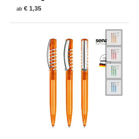
€ 1,35
ab