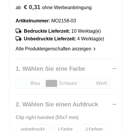
€ 0,31
ab
ohne Werbeanbringung
Artikelnummer:
MO2158-03
Bedruckte Lieferzeit:
10 Werktag(e)
Unbedruckte Lieferzeit:
4 Werktag(e)
Alle Produkteigenschaften anzeigen
1. Wählen Sie eine Farbe
Blau
Schwarz
Weiß
2. Wählen Sie einen Aufdruck
Clip right handed (55x7 mm)
unbedruckt
1
2