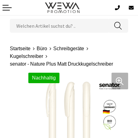
Lunchboxen und Lunchbecher
Küche
Lampen
Lebensmittel
Sommer & Strand
Schreibgeräte
Accessoires
Grüne Werbung
Startseite
Büro
Schreibgeräte
Tassen, Gläser & Flaschen
Zuhause
Elektronik, Gadgets und USB
Süßigkeiten
Outdoor & Reisen
Schreibtisch
Werbetaschen
Kugelschreiber
senator - Nature Plus Matt Druckkugelschreiber
Regenschirme
Garten & Grillen
Messer und Werkzeug
Trinken
Auto- und Fahrradzubehör
Organisation
Taschen & Rucksäcke
Nachhaltig
Feuerzeuge
Decken & Kissen
Uhren & Wetterstationen
Kinder und Babys
Bekleidung
Schlüsselanhänger und Lanyards
Handtücher & Bademäntel
Körperpflege & Wellness
Sonnenbrillen
Spiele
Spiele für Drinnen und Draußen
Geschenksets
Sport