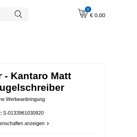
0
€ 0,00
 - Kantaro Matt
ugelschreiber
ne Werbeanbringung
:
S-0133961030920
genschaften anzeigen