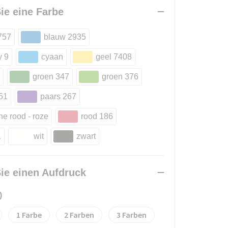
ie eine Farbe
757
blauw 2935
y 9
cyaan
geel 7408
groen 347
groen 376
51
paars 267
e rood - roze
rood 186
1
wit
zwart
ie einen Aufdruck
)
1
2
3