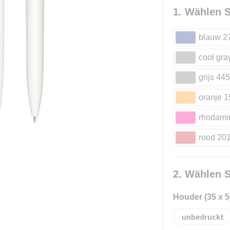
1. Wählen S
blauw 2
cool gra
grijs 445
oranje 1
rhodamin
rood 20
2. Wählen S
Houder (35 x 5
unbedruckt