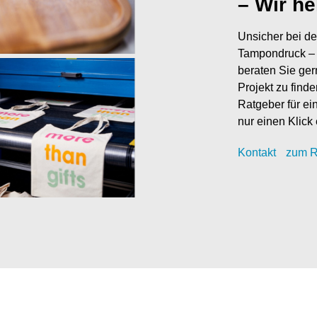
– Wir he
Unsicher bei de
Tampondruck – 
beraten Sie ger
Projekt zu find
Ratgeber für ei
nur einen Klick 
Kontak
t
zum R