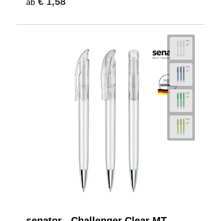
€ 1,58
ab
senator - Challenger Clear MT