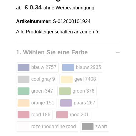
€ 0,34
ab
ohne Werbeanbringung
Artikelnummer:
S-012600101924
Alle Produkteigenschaften anzeigen
1. Wählen Sie eine Farbe
blauw 2757
blauw 2935
cool gray 9
geel 7408
groen 347
groen 376
oranje 151
paars 267
rood 186
rood 201
roze rhodamine rood
zwart