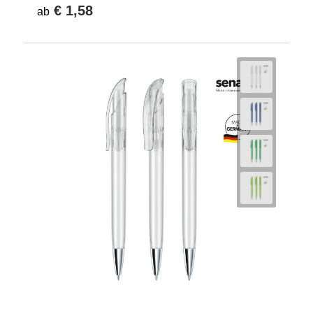
€ 1,58
ab