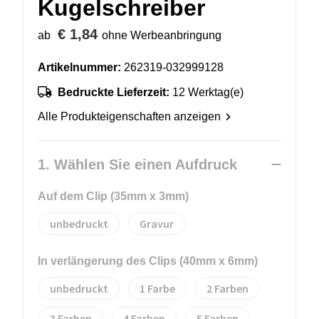
Kugelschreiber
€ 1,84
ab
ohne Werbeanbringung
Artikelnummer:
262319-032999128
Bedruckte Lieferzeit:
12 Werktag(e)
Alle Produkteigenschaften anzeigen
1. Wählen Sie einen Aufdruck
Auf dem Clip (35mm x 3mm)
unbedruckt
Gravur
In verlängerung des Clips (40mm x 6mm)
unbedruckt
1
2
3
4
5