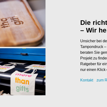
Die rich
– Wir he
Unsicher bei de
Tampondruck – 
beraten Sie ger
Projekt zu find
Ratgeber für ei
nur einen Klick 
Kontak
t
zum R