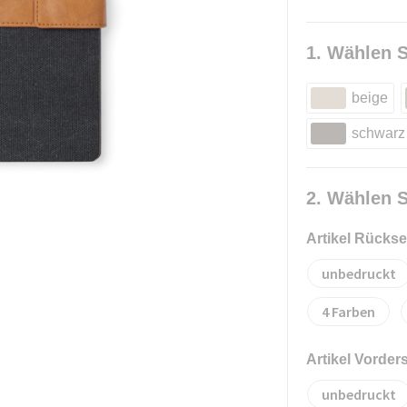
1. Wählen S
beige
schwarz
2. Wählen S
Artikel Rückse
unbedruckt
4
Artikel Vorder
unbedruckt