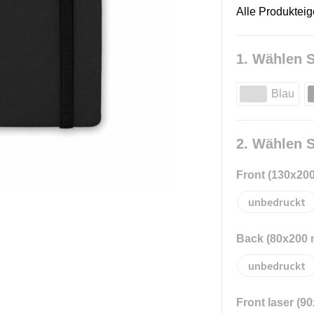
Alle Produktei
1. Wählen S
Blau
2. Wählen S
Front (130x20
unbedruckt
Back (80x200
unbedruckt
Front laser (9