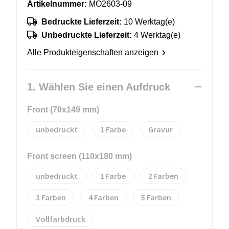
Artikelnummer:
MO2603-09
Bedruckte Lieferzeit:
10 Werktag(e)
Unbedruckte Lieferzeit:
4 Werktag(e)
Alle Produkteigenschaften anzeigen
1. Wählen Sie einen Aufdruck
Front (70x149 mm)
unbedruckt
1
Gravur
Front screen (110x180 mm)
unbedruckt
1
2
3
4
5
Vollfarbdruck